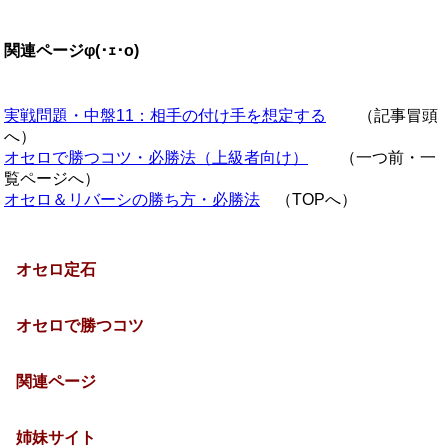
関連ページφ(･ｪ･o)
実戦問題・中盤11：相手の付け手を想定する
（記事冒頭
へ）
オセロで勝つコツ・必勝法（上級者向け）
（一つ前・一
覧ページへ）
オセロ＆リバーシの勝ち方・必勝法
（TOPへ）
オセロ定石
オセロで勝つコツ
関連ページ
姉妹サイト