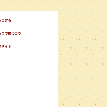
セロ定石
セロで勝つコツ
妹サイト