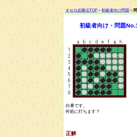
オセロ必勝法TOP
＞
初級者向け問題
＞
問
初級者向け・問題No.
白番です。
何処に打ちます？
正解