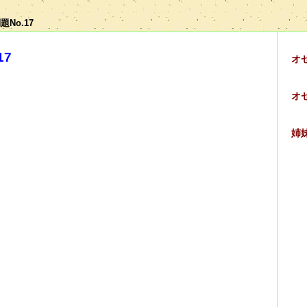
題No.17
17
オ
オ
姉