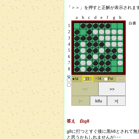
「＞＞」を押すと正解が表示されま
答え 白g8
g8に打つとすぐ後に黒h8とされて
と思うかもしれませんが･･･