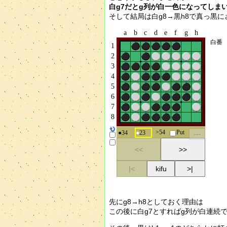
白g7だとg列が白一色になってしまい
そして結局は白g8→黒h8で真っ黒
先にg8→h8としておく理由は
この後に白g7とすればg列が白連続