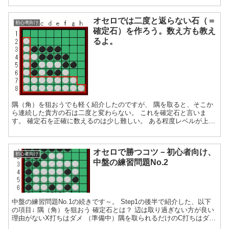
オセロでは二度と返らない石（＝
初心者向け
確定石）を作ろう。数え方も教え
るよ。
隅（角）を狙おうでも軽く紹介したのですが、 隅を取ると、そこか
ら連続した貴方の石は二度と変わらない。 これを確定石と言いま
す。 確定石を正確に数えるのは少し難しい。 ある程度レベルが上が
ってからになります。 現時点では、隅から連続している貴...
オセロで勝つコツ－初心者向け、
初心者向け
中盤の練習問題No.2
中盤の練習問題No.1の続きです～。 Step1の後半で紹介した、以下
の項目↓ 隅（角）を狙おう 確定石とは？ 辺は取り過ぎない方が良い
理由がないX打ちはダメ （準備中）隅を取られるだけのC打ちはダメ
全滅には一応注意 この辺の練習問題を...