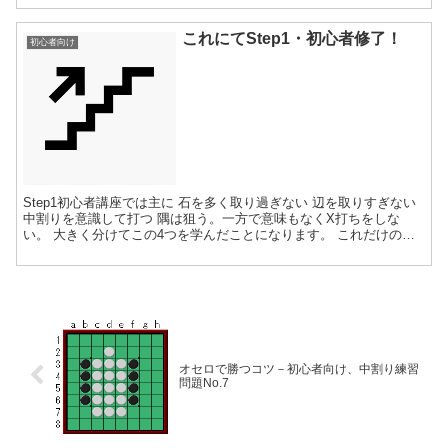
これにてStep1・初心者修了！
初心者向け
Step1初心者講座では主に 石を多く取り過ぎない 辺を取りすぎない
中割りを意識して打つ 隅は狙う。一方で意味もなくX打ちをしな
い。 大きく分けてこの4つを学んだことになります。 これだけの内
容を知っていれば、友人同士の対局で、常に負ける...
オセロで勝つコツ－初心者向け、中割り練習
問題No.7