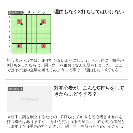
理由もなくX打ちしてはいけない
初心者向け
初心者レベルでは、まず打たないようにしよう。 少し前に、相手が
X打ちをしたならば、隅（角）を狙おうなんて話をしました。 ここ
ではその逆の立場を考えてみようって事で、 理由もなくX打ちをし
てはいけないと言うことも紹介していきます。 目次（もく...
対初心者が、こんなC打ちをして
初心者向け
きたら…どうする？
＝相手に隅を献上するだけの、C打ちはダメ 今も初心者とオセロを
打つ機会はありますが… 意外と打たれるのがコレ。 白が初心者だと
しますよ？ 1手進めてください。 隅（角）を取ったため、そこから
連続しているb8～g8は簡単に黒の確定石となりまし...