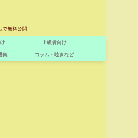
ムで無料公開
け
上級者向け
語集
コラム・呟きなど