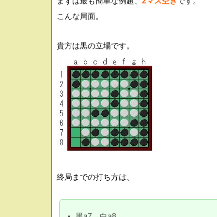
まずは最も簡単な例題、
2マス空き
です。
こんな局面。
貴方は黒の立場です。
終局までの打ち方は、
黒a7→白a8