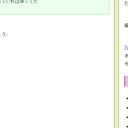
っていれば勝ててた
こう。
T