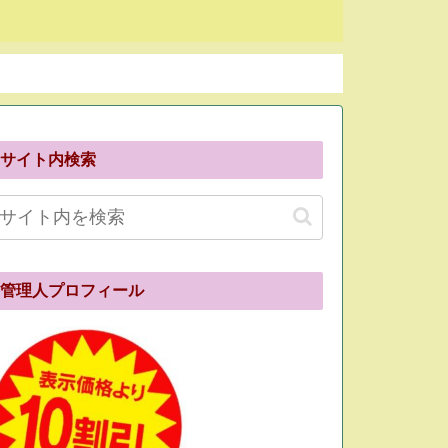
サイト内検索
管理人プロフィール