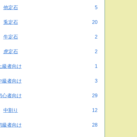
他定石
5
兎定石
20
牛定石
2
虎定石
2
上級者向け
1
中級者向け
3
初心者向け
29
中割り
12
初級者向け
28