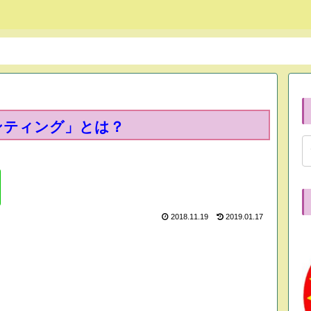
ンティング」とは？
2018.11.19
2019.01.17