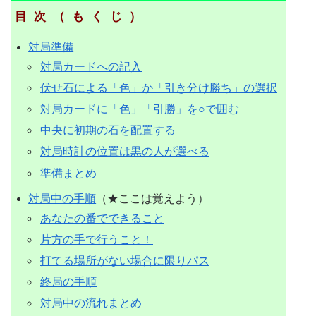
目次（もくじ）
対局準備
対局カードへの記入
伏せ石による「色」か「引き分け勝ち」の選択
対局カードに「色」「引勝」を○で囲む
中央に初期の石を配置する
対局時計の位置は黒の人が選べる
準備まとめ
対局中の手順
（★ここは覚えよう）
あなたの番でできること
片方の手で行うこと！
打てる場所がない場合に限りパス
終局の手順
対局中の流れまとめ