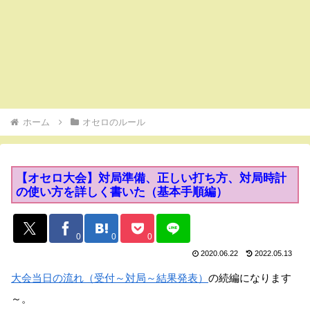
ホーム
オセロのルール
【オセロ大会】対局準備、正しい打ち方、対局時計
の使い方を詳しく書いた（基本手順編）
0
0
0
2020.06.22
2022.05.13
大会当日の流れ（受付～対局～結果発表）
の続編になります
～。